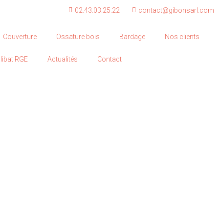
02.43.03.25.22
contact@gibonsarl.com
Couverture
Ossature bois
Bardage
Nos clients
libat RGE
Actualités
Contact